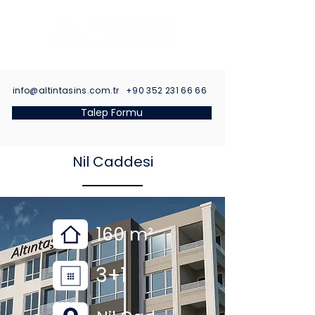
info@altintasins.com.tr
+90 352 231 66 66
Talep Formu
Nil Caddesi
160 m²
3+1